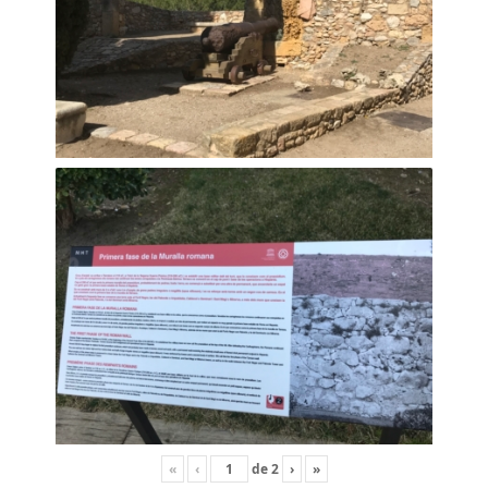
«
‹
de
2
›
»