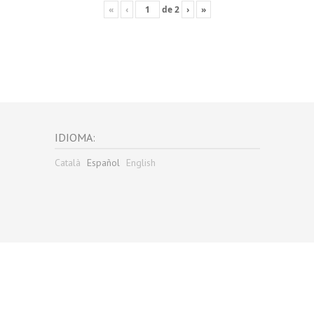
«
‹
de
2
›
»
IDIOMA:
Català
Español
English