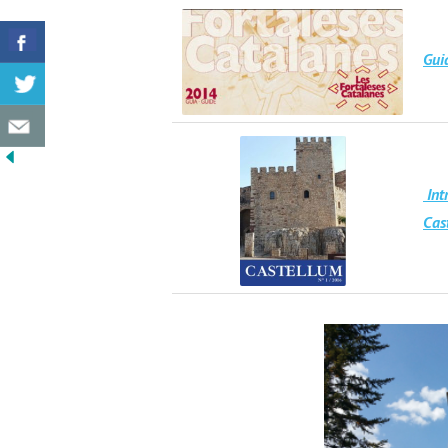
Gui
Int
Cas