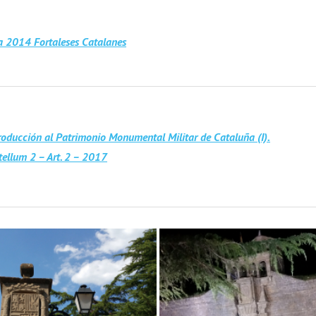
a 2014 Fortaleses Catalanes
roducción al Patrimonio Monumental Militar de Cataluña (I).
tellum 2 – Art. 2 – 2017