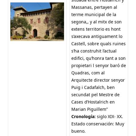
Massanas, pertayen al
terme municipal de la
segona,, y al mitx de son
extens territorio es hont
s’axecava antiguament lo
Castell, sobre quals ruines
s’ha construhit l’actual
edifici, qu’honra tant a son
propietari l senyor baró de
Quadras, com al
Arquitecte director senyor
Puig i Cadafalch, ben
secundat pel Mestre de
Cases d’Hostalrich en
Marian Piguillem”
Cronología
:
siglo XIX- XX.
Estado conservación: Muy
bueno.