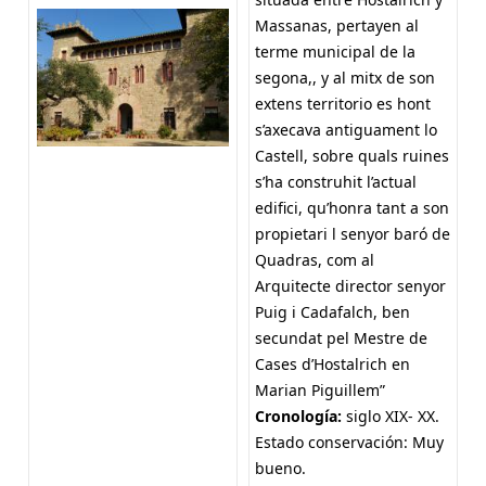
Massanas, pertayen al
terme municipal de la
segona,, y al mitx de son
extens territorio es hont
s’axecava antiguament lo
Castell, sobre quals ruines
s’ha construhit l’actual
edifici, qu’honra tant a son
propietari l senyor baró de
Quadras, com al
Arquitecte director senyor
Puig i Cadafalch, ben
secundat pel Mestre de
Cases d’Hostalrich en
Marian Piguillem”
Cronología
:
siglo XIX- XX.
Estado conservación: Muy
bueno.