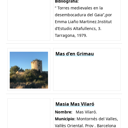
Bibliografía:
“ Torres medievales en la
desembocadura del Gaia”,por
Emma Liaño Martinez.Institut
d’Estudis Altafullencs, 3.
Tarragona, 1979.
Mas d'en Grimau
Masia Mas Vilaró
Nombre:
Mas Vilaró.
Municipio:
Montornés del Valles,
Vallès Oriental. Prov . Barcelona