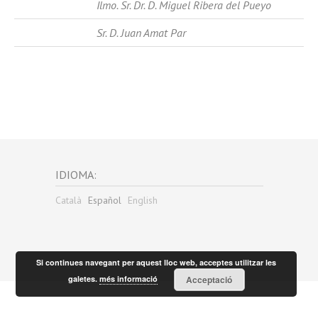
Ilmo. Sr. Dr. D. Miguel Ribera del Pueyo
Sr. D. Juan Amat Par
IDIOMA:
Català
Español
English
Si continues navegant per aquest lloc web, acceptes utilitzar les
galetes.
més informació
Acceptació