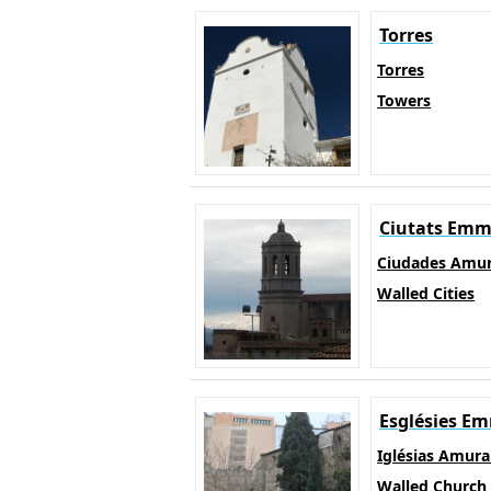
Torres
Torres
Towers
Ciutats Emm
Ciudades Amur
Walled Cities
Esglésies E
Iglésias Amura
Walled Church