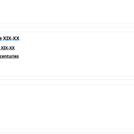
le XIX-XX
s XIX-XX
 centuries