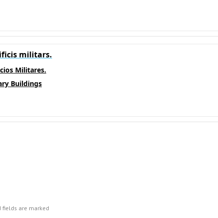
ficis militars.
cios Militares.
ary Buildings
 fields are marked