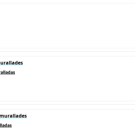
urallades
alladas
mmurallades
lladas