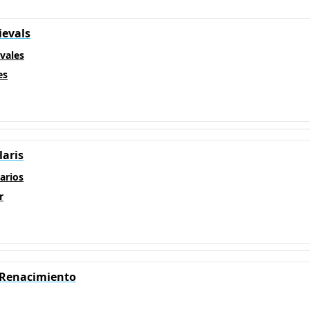
ievals
evales
es
laris
arios
r
l Renacimiento