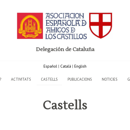
Delegación de Cataluña
Español
|
Català
|
English
?
ACTIVITATS
CASTELLS
PUBLICACIONS
NOTICIES
G
Castells